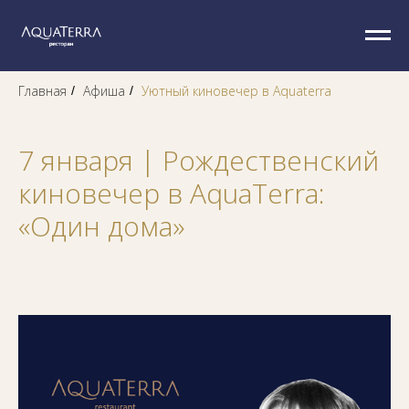
Главная
Афиша
Уютный киновечер в Aquaterra
/
/
7 января | Рождественский
киновечер в AquaTerra:
«Один дома»