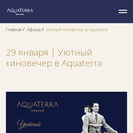
Главная
Афиша
Уютный киновечер в Aquaterra
/
/
29 января | Уютный
киновечер в Aquaterra