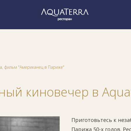
a, фильм "Американец в Париже"
ный киновечер в Aqua
Приготовьтесь к нез
Парижа 50-х годов. Ре