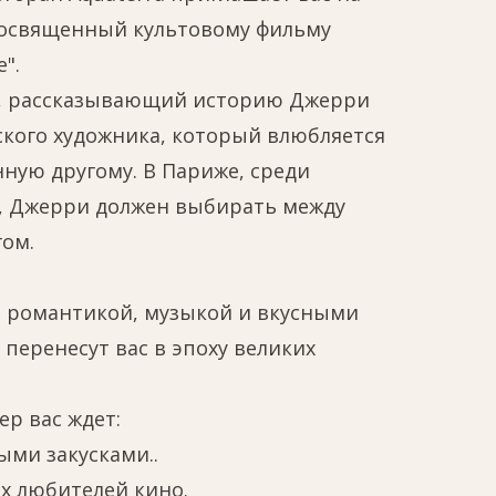
освященный культовому фильму
".
л, рассказывающий историю Джерри
ского художника, который влюбляется
нную другому. В Париже, среди
, Джерри должен выбирать между
гом.
н романтикой, музыкой и вкусными
перенесут вас в эпоху великих
ер вас ждет:
ными закусками..
ех любителей кино.