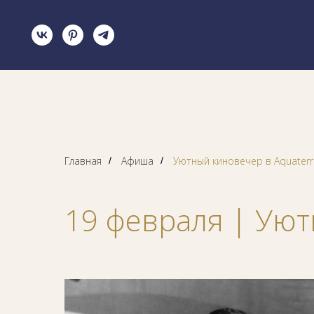
Главная
Афиша
Уютный киновечер в Aquaterr
/
/
19 февраля | Уют