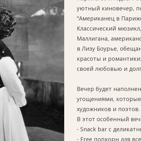
уютный киновечер, п
"Американец в Париже
Классический мюзик
Маллигана, американ
в Лизу Боурье, обеща
красоты и романтики
своей любовью и дол
Вечер будет наполне
угощениями, которые 
художников и поэтов.
В этот особенный веч
- Snack bar с деликат
- Free попкорн для вс