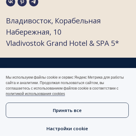
Владивосток, Корабельная
Набережная, 10
Vladivostok Grand Hotel & SPA 5*
Мы используем файлы cookie и сервис Яндекс Метрика для работы
сайта и аналитики. Продолжая пользоваться сайтом, вы
соглашаетесь с использованием файлов cookie в соответствии с
политикой использования cookies
Согласие на обработку персональных данных
Политика обработки персональных данных
Реквизиты
Согласие на получение рекламно-информационных рассылок
Принять все
Оферта
2026 АО «МГК «Золотой Рог»
Настройки cookie