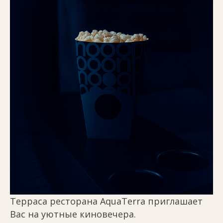
Терраса ресторана AquaTerra приглашает
Вас на уютные киновечера.