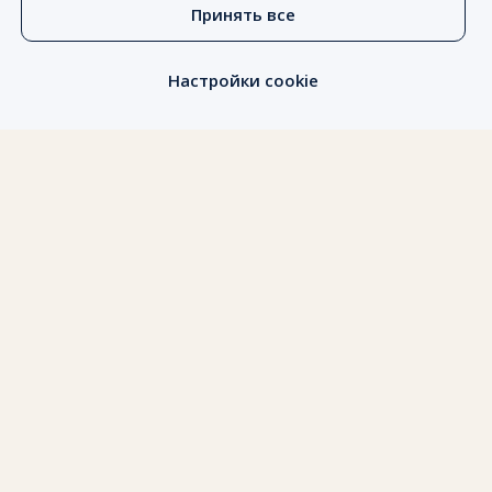
Принять все
ПОЗВОНИТЬ
Настройки cookie
Владивосток, Корабельная
Набережная, 10
Vladivostok Grand Hotel & SPA 5*
Согласие на обработку персональных данных
Политика обработки персональных данных
Реквизиты