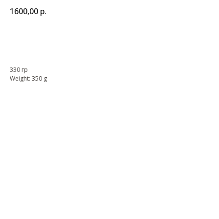
1600,00
р.
BUY NOW
330 гр
Weight: 350 g